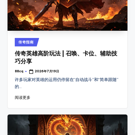
8
传
奇
S
SF，
F
包
括
1.76、
Posted
传奇指南
复
in
传奇英雄高阶玩法 | 召唤、卡位、辅助技
古、
热
巧分享
血、
88cq
2026年7月19日
Posted
变
by
许多玩家对英雄的运用仍停留在“自动战斗”和“简单跟随”
态、
的…
网
通、
阅读更多
三
职
业
等
多