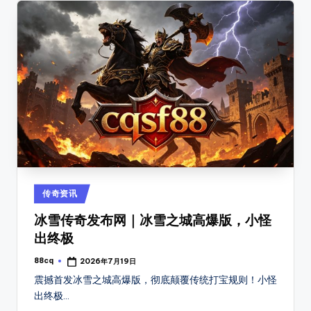
爆
率
介
绍，
支
持
筛
选
高
爆
服、
散
Posted
传奇资讯
人
in
冰雪传奇发布网｜冰雪之城高爆版，小怪
好
混
出终极
服
88cq
2026年7月19日
Posted
等
by
震撼首发冰雪之城高爆版，彻底颠覆传统打宝规则！小怪
其
出终极…
它，