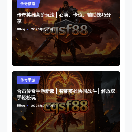
Posted
传奇指南
in
传奇英雄高阶玩法 | 召唤、卡位、辅助技巧分
享
88cq
2026年7月19日
Posted
by
Posted
传奇手游
in
合击传奇手游新服 | 智能英雄协同战斗 | 解放双
手轻松玩
88cq
2026年7月19日
Posted
by