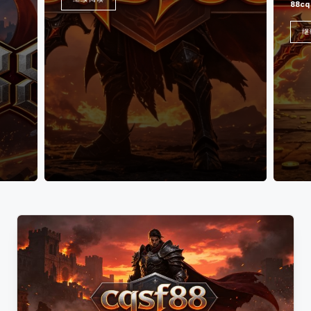
_
找
88cq
2026年
Posted
by
传
新
继续阅读
奇
开
私
传
服
开
奇
服
开
时
间
服
表，
表
可
以
_
第
搜
一
新
时
间
服
体
上
验
新
8
开