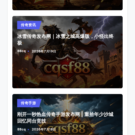
Posted
传奇资讯
in
冰雪传奇发布网｜冰雪之城高爆版，小怪出终
极
88cq
2026年7月19日
Posted
by
Posted
传奇手游
in
刚开一秒热血传奇手游发布网 | 重拾年少沙城
回忆同台竞技
88cq
2026年7月18日
Posted
by