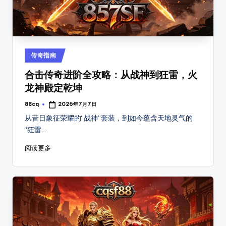
Posted
传奇指南
in
合击传奇进阶全攻略：从战神到狂雷，火
龙神殿定乾坤
88cq
2026年7月7日
Posted
by
从昔日象征荣耀的“战神”套装，到如今蕴含天地灵气的
“狂雷…
阅读更多