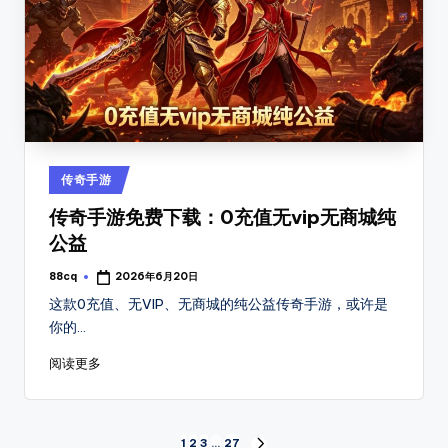
Posted
传奇手游
in
传奇手游免费下载：0充值无vip无商城纯
公益
88cq
2026年6月20日
Posted
by
这款0充值、无VIP、无商城的纯公益传奇手游，或许是
你的…
阅读更多
1
2
3
…
27