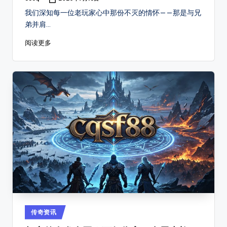
Posted
by
台!
我们深知每一位老玩家心中那份不灭的情怀——那是与兄
弟并肩…
阅读更多
Posted
传奇资讯
in