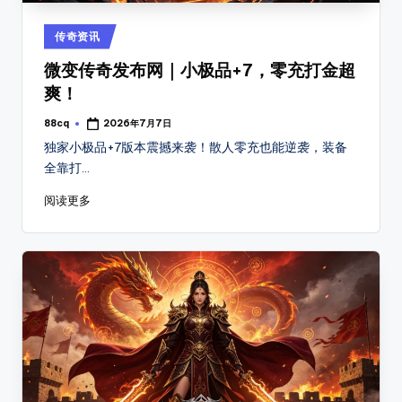
Posted
传奇资讯
in
微变传奇发布网｜小极品+7，零充打金超
爽！
88cq
2026年7月7日
Posted
by
独家小极品+7版本震撼来袭！散人零充也能逆袭，装备
全靠打…
阅读更多