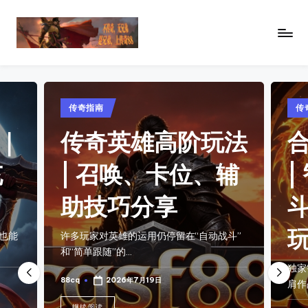
Skip
to
传
88SF
content
提
奇
供
私
最
Posted
Posted
传奇指南
传奇手游
新
in
in
服
传奇英雄高阶玩法
合击传
开
发
传
| 召唤、卡位、辅
| 智
布
奇
私
网
助技巧分享
斗 | 
服
_
发
玩
布
许多玩家对英雄的运用仍停留在“自动战斗”
传
网
和“简单跟随”的…
奇
资
独家智能英雄合击
讯，
88cq
2026年7月19日
sf
肩作战，释放组合
Posted
by
查
继续阅读