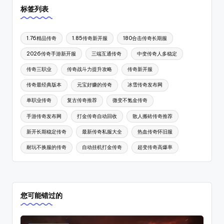
标签列表
1.76精品传奇
1.85传奇新开服
180合击传奇长期服
2026传奇手游新开服
三端互通传奇
中变传奇人多稳定
传奇三职业
传奇战斗力提升攻略
传奇新开服
传奇最经典版本
元宝好赚的传奇
冰雪传奇发布网
单职业传奇
复古传奇推荐
微变不氪金传奇
手游传奇发布网
打金传奇自动回收
散人搬砖传奇推荐
新开长期稳定传奇
最新传奇私服大全
热血传奇怀旧服
耐玩不换服的传奇
自动挂机打金传奇
超变传奇高爆率
您可能错过的