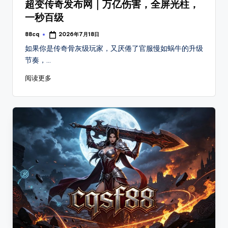
超变传奇发布网｜万亿伤害，全屏光柱，
一秒百级
88cq
2026年7月18日
Posted
by
如果你是传奇骨灰级玩家，又厌倦了官服慢如蜗牛的升级
节奏，…
阅读更多