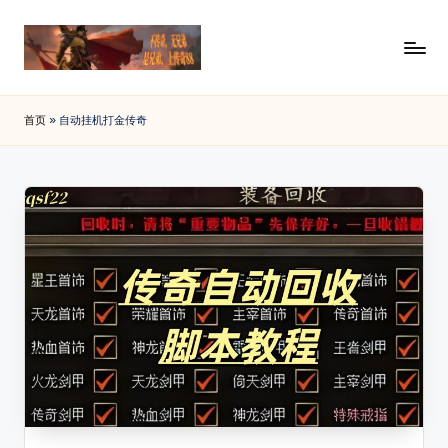
Skip
to
传
88SF
content
提
奇
首页
»
自动挂机打金传奇
供
私
最
新
服
开
发
传
布
奇
私
网
服
_
发
布
传
网
奇
资
讯，
sf
查