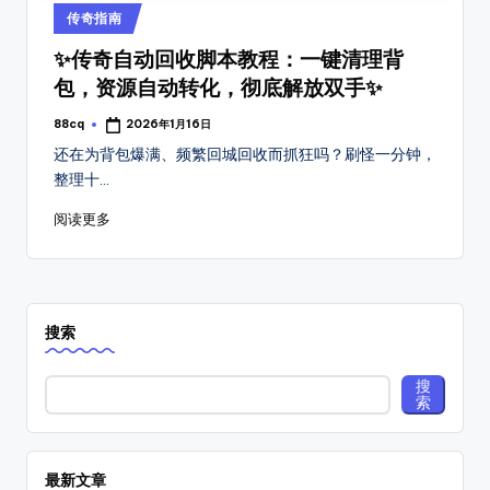
_
找
Posted
传奇指南
传
新
in
奇
✨传奇自动回收脚本教程：一键清理背
开
私
包，资源自动转化，彻底解放双手✨
传
服
88cq
2026年1月16日
开
Posted
奇
by
还在为背包爆满、频繁回城回收而抓狂吗？刷怪一分钟，
服
开
整理十…
时
间
服
阅读更多
表，
表
可
以
_
第
搜
一
搜索
新
时
间
搜
服
索
体
上
验
新
8
最新文章
开