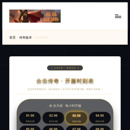
Skip
to
传
88SF
content
提
奇
首页
»
传奇版本
»
合击传奇
供
私
最
新
服
开
发
传
⚔️ 合击传奇 · 英雄合击 ⚔️
布
奇
私
合击传奇 · 开服时刻表
网
服
合击传奇英雄合击，战法道组合 | 全天24小时轮番开服，体验合击快感！
_
发
布
传
📅 全天侯 · 每小时开服
网
奇
资
03:00
01:00
02:00
04:00
讯，
sf
英雄合击版
战法合击版
战战合击版
道道合击版
查
05:00
06:00
07:00
08:00