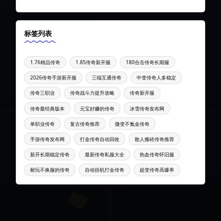
种
热
门
标签列表
玩
法，
1.76精品传奇
1.85传奇新开服
180合击传奇长期服
还
提
2026传奇手游新开服
三端互通传奇
中变传奇人多稳定
供
传奇三职业
传奇战斗力提升攻略
传奇新开服
传
奇
传奇最经典版本
元宝好赚的传奇
冰雪传奇发布网
最
单职业传奇
复古传奇推荐
微变不氪金传奇
新
手游传奇发布网
打金传奇自动回收
散人搬砖传奇推荐
开
区
新开长期稳定传奇
最新传奇私服大全
热血传奇怀旧服
时
耐玩不换服的传奇
自动挂机打金传奇
超变传奇高爆率
间、
版
本
细