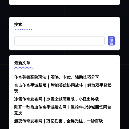
开
8
传
奇
S
SF，
F
搜索
包
括
搜
1.76、
索
复
古、
热
最新文章
血、
变
传奇英雄高阶玩法 | 召唤、卡位、辅助技巧分享
态、
合击传奇手游新服 | 智能英雄协同战斗 | 解放双手轻松
网
玩
通、
冰雪传奇发布网｜冰雪之城高爆版，小怪出终极
三
职
刚开一秒热血传奇手游发布网 | 重拾年少沙城回忆同台
竞技
业
等
超变传奇发布网｜万亿伤害，全屏光柱，一秒百级
多