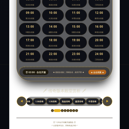
_
找
法法合击版
道战合击版
法道合击版
三职业合击
传
新
09:00
10:00
11:00
12:00
奇
开
复古合击版
火龙合击版
冰雪合击版
微变合击版
私
13:00
14:00
15:00
16:00
传
服
中配合击版
超配合击版
轻配合击版
神龙合击版
开
奇
17:00
18:00
19:00
20:00
服
英雄合击版
战法合击版
道道合击版
战战合击版
开
时
21:00
22:00
23:00
24:00
间
服
法法合击版
道战合击版
法道合击版
三职业合击
表，
表
可
⏰ 03:00 · 合击开服
🔥 合击再聚 🔥
🔥 道道合击版 | 英雄合击，战无不胜 🔥
以
_
第
搜
一
🗡️ 传奇版本殿堂赏析 🗡️
新
时
◀
▶
6传奇
1.80传奇
1.85传奇
1.90传奇
1.95传奇
热血传奇
超变传奇
中变传奇
微变传奇
复古传奇
间
服
体
上
验
新
⏰ 1-24点不间断开服预告 ⏰
8
⚡ 众多版本玩法，回味热血沙城 ⚡