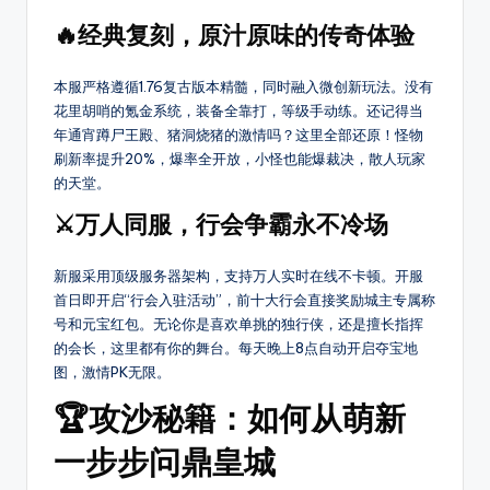
8
传
🔥经典复刻，原汁原味的传奇体验
奇
S
SF，
F
本服严格遵循1.76复古版本精髓，同时融入微创新玩法。没有
包
花里胡哨的氪金系统，装备全靠打，等级手动练。还记得当
括
年通宵蹲尸王殿、猪洞烧猪的激情吗？这里全部还原！怪物
1.76、
刷新率提升20%，爆率全开放，小怪也能爆裁决，散人玩家
复
的天堂。
古、
⚔️万人同服，行会争霸永不冷场
热
血、
变
新服采用顶级服务器架构，支持万人实时在线不卡顿。开服
态、
首日即开启“行会入驻活动”，前十大行会直接奖励城主专属称
网
号和元宝红包。无论你是喜欢单挑的独行侠，还是擅长指挥
通、
的会长，这里都有你的舞台。每天晚上8点自动开启夺宝地
三
图，激情PK无限。
职
🏆攻沙秘籍：如何从萌新
业
等
一步步问鼎皇城
多