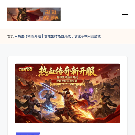
Skip
to
传
88SF
content
提
奇
首页
»
热血传奇新开服 | 群雄集结热血开战，攻城夺城问鼎皇城
供
私
最
新
服
开
发
传
布
奇
私
网
服
_
发
布
传
网
奇
资
讯，
sf
查
Posted