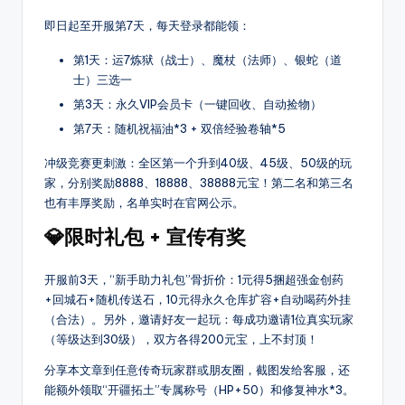
每
即日起至开服第7天，每天登录都能领：
天
定
第1天：运7炼狱（战士）、魔杖（法师）、银蛇（道
时
士）三选一
更
第3天：永久VIP会员卡（一键回收、自动捡物）
新
第7天：随机祝福油*3 + 双倍经验卷轴*5
传
奇
冲级竞赛更刺激：全区第一个升到40级、45级、50级的玩
新
家，分别奖励8888、18888、38888元宝！第二名和第三名
开
也有丰厚奖励，名单实时在官网公示。
服，
💎限时礼包 + 宣传有奖
是
玩
家
开服前3天，“新手助力礼包”骨折价：1元得5捆超强金创药
首
+回城石+随机传送石，10元得永久仓库扩容+自动喝药外挂
选
（合法）。另外，邀请好友一起玩：每成功邀请1位真实玩家
的
（等级达到30级），双方各得200元宝，上不封顶！
搜
分享本文章到任意传奇玩家群或朋友圈，截图发给客服，还
服
能额外领取“开疆拓土”专属称号（HP+50）和修复神水*3。
平