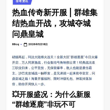
_
找
传奇资讯
in
传
新
热血传奇新开服 | 群雄集
奇
开
私
结热血开战，攻城夺城
传
服
开
奇
问鼎皇城
服
开
时
88cq
2026年5月18日
Posted
间
服
by
表，
表
硝烟再起，玛法大陆烽火连天！全新大区“群雄逐鹿”今日火爆
可
开启，万人同屏激战，行会集结号角响彻云霄！经典战法道
以
_
三职业归来，公平竞技，无保留爆率，散人也能逆袭当霸
第
搜
主。沙巴克攻城战一触即发，是兄弟就一起来抢夺皇宫，问
一
鼎皇城之巅！海量开服福利、限时冲级礼包、神装掉落加
新
时
倍，助你开局快人一步。
间
服
体
💥开服盛况：为什么新服
上
验
“群雄逐鹿”非玩不可
新
8
开