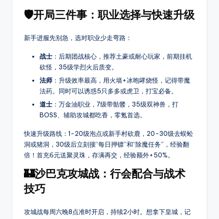
种
🛡️开局三件事：职业选择与快速升级
热
门
玩
新手进服先别急，选对职业少走弯路：
法，
战士
：后期团战核心，推荐土豪或耐心玩家，前期挂机
还
砍怪，35级学烈火后质变。
提
法师
：升级效率最高，用火墙+冰咆哮烧怪，记得带魔
供
法药。同时可以诱惑5只多多或虎卫，打宝必备。
传
奇
道士
：万金油职业，7级带骷髅，35级双神兽，打
最
BOSS、辅助攻城都吃香，零氪首选。
新
快速升级路线：1-20级泡点或新手村砍鹿，20-30级去蜈蚣
开
洞或猪洞，30级后立刻接“每日押镖”和“除魔任务”，经验翻
区
倍！首充6元送聚灵珠，存满再交，经验额外+50%。
时
🏰沙巴克攻城战：行会配合与战术
间、
版
技巧
本
细
攻城战每周六晚8点准时开启，持续2小时。想拿下皇城，记
节、