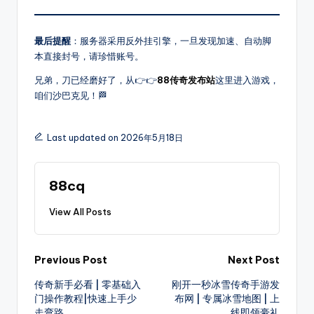
台!
最后提醒
：服务器采用反外挂引擎，一旦发现加速、自动脚
本直接封号，请珍惜账号。
兄弟，刀已经磨好了，从👉👉
88传奇发布站
这里进入游戏，
咱们沙巴克见！🏁
Last updated on 2026年5月18日
88cq
View All Posts
Post
Previous Post
Next Post
传奇新手必看 | 零基础入
刚开一秒冰雪传奇手游发
navigation
门操作教程|快速上手少
布网 | 专属冰雪地图 | 上
走弯路
线即领豪礼