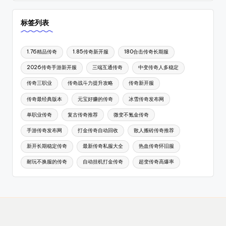
标签列表
1.76精品传奇
1.85传奇新开服
180合击传奇长期服
2026传奇手游新开服
三端互通传奇
中变传奇人多稳定
传奇三职业
传奇战斗力提升攻略
传奇新开服
传奇最经典版本
元宝好赚的传奇
冰雪传奇发布网
单职业传奇
复古传奇推荐
微变不氪金传奇
手游传奇发布网
打金传奇自动回收
散人搬砖传奇推荐
新开长期稳定传奇
最新传奇私服大全
热血传奇怀旧服
耐玩不换服的传奇
自动挂机打金传奇
超变传奇高爆率