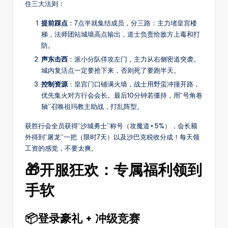
住三大法则：
爆
率
提前踩点
：7点半就集结成员，分三路：主力堵皇宫楼
介
梯，法师团站城墙高点输出，道士负责给敌方上毒和打
绍，
防。
支
声东击西
：派小分队佯攻左门，主力从右侧密道突袭。
持
城内复活点一定要抢下来，否则死了要跑半天。
筛
控制资源
：皇宫门口铺满火墙，战士用野蛮冲撞开路，
选
优先集火对方行会会长。最后10分钟若僵持，用“号角卷
高
轴”召唤祖玛教主助战，打乱阵型。
爆
服、
获胜行会全员获得“沙城勇士”称号（攻魔道+5%），会长额
外得到“屠龙”一把（限时7天）以及沙巴克税收分成！每天领
散
工资的感觉，不要太爽。
人
好
🎁开服狂欢：专属福利领到
混
服
手软
等
其
📦登录豪礼 + 冲级竞赛
它，