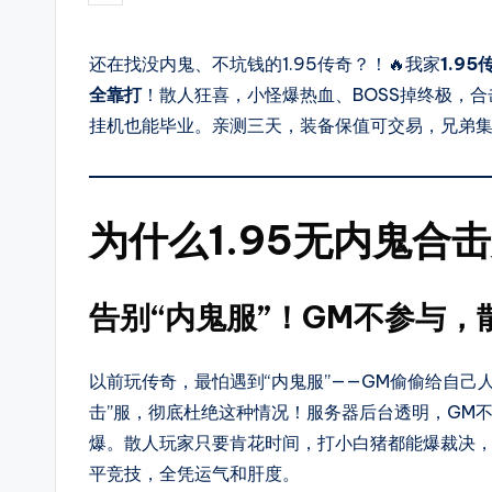
第
by
搜
一
还在找没内鬼、不坑钱的1.95传奇？！🔥我家
1.95
时
新
全靠打
！散人狂喜，小怪爆热血、BOSS掉终极，
间
服
挂机也能毕业。亲测三天，装备保值可交易，兄弟集
体
验
上
新
8
开
为什么1.95无内鬼合
传
8
奇
S
告别“内鬼服”！GM不参与，
SF，
F
包
以前玩传奇，最怕遇到“内鬼服”——GM偷偷给自己
括
击”服，彻底杜绝这种情况！服务器后台透明，GM
1.76、
爆。散人玩家只要肯花时间，打小白猪都能爆裁决，
复
平竞技，全凭运气和肝度。
古、