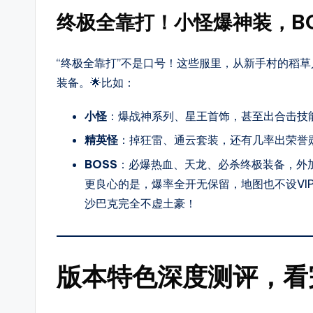
热
终极全靠打！小怪爆神装，B
血、
变
“终极全靠打”不是口号！这些服里，从新手村的稻
态、
装备。🌟比如：
网
通、
小怪
：爆战神系列、星王首饰，甚至出合击技
三
精英怪
：掉狂雷、通云套装，还有几率出荣誉
职
BOSS
：必爆热血、天龙、必杀终极装备，外
业
更良心的是，爆率全开无保留，地图也不设VI
等
沙巴克完全不虚土豪！
多
种
热
版本特色深度测评，看
门
玩