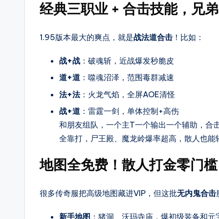
法，
经典三职业 + 合击技能，兄
还
提
1.95版本最大的爽点，就是
战法道合击
！比如：
供
传
战+战
：破魂斩，近战爆发秒脆皮
奇
道+道
：噬魂沼泽，范围毒群减速
最
法+法
：火龙气焰，全屏AOE清怪
新
战+道
：雷霆一剑，单体控制+高伤
开
和朋友组队，一个主T一个输出一个辅助，合击
区
全靠打，尸王殿、魔龙岭爆率超高，散人也能
时
间、
地图全免费！散人打金零门槛
版
本
很多传奇服把高级地图藏进VIP，但这批
无内鬼合击
细
节、
新手地图
：猪洞、沃玛寺庙，爆初级装备和元