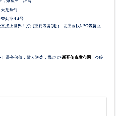
士，爆星王、狂雷
、天龙圣剑
誉勋章43号
极直接上世界！打到重复装备别扔，去庄园找NPC
装备互
心！
装备保值，散人逆袭，戳👉👉
新开传奇发布网
，今晚