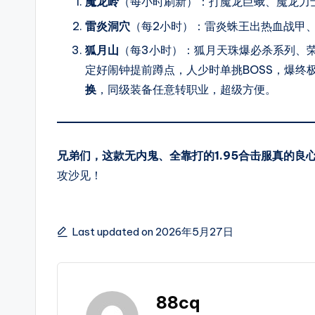
魔龙岭
（每小时刷新）：打魔龙巨蛾、魔龙力
玩
雷炎洞穴
（每2小时）：雷炎蛛王出热血战甲
家
狐月山
（每3小时）：狐月天珠爆必杀系列、荣
首
定好闹钟提前蹲点，人少时单挑BOSS，爆终
选
换
，同级装备任意转职业，超级方便。
的
搜
服
兄弟们，这款无内鬼、全靠打的1.95合击服真的良
平
攻沙见！
台!
Last updated on 2026年5月27日
88cq