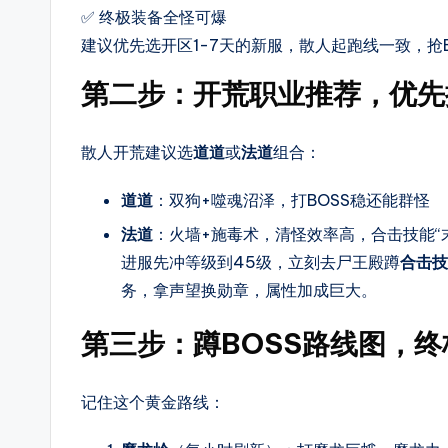
服
✅ 终极装备全怪可爆
等
建议优先选开区1-7天的新服，散人起跑线一致，抢B
其
第二步：开荒职业推荐，优先
它，
每
散人开荒建议选
道道
或
法道
组合：
天
定
道道
：双狗+噬魂沼泽，打BOSS稳还能群怪
时
法道
：火墙+施毒术，清怪效率高，合击技能“
更
进服先冲等级到45级，立刻去尸王殿蹲
合击技
新
务，拿声望换勋章，属性加成巨大。
传
奇
第三步：蹲BOSS路线图，
新
开
记住这个黄金路线：
服，
是