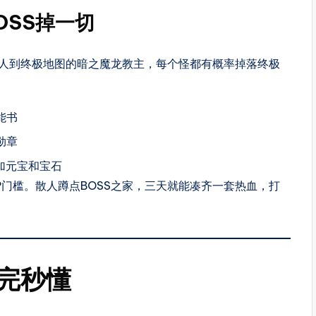
OSS掉一切
草人到终极地图的暗之魔龙教主，每个怪都有概率掉落终极
能书
勋章
加元宝和宝石
P门槛。散人蹲点BOSS之家，三天就能凑齐一套热血，打
完秒懂