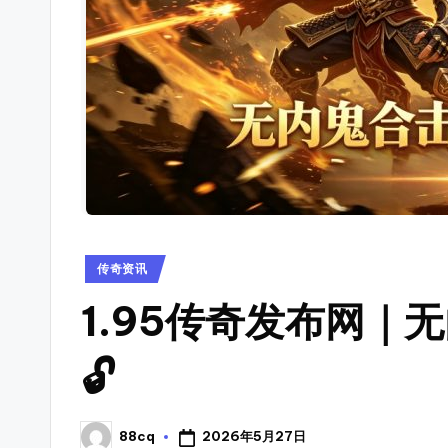
奇
资
讯，
sf
查
_
找
传
新
奇
开
私
服
传
开
奇
Posted
传奇资讯
服
in
开
时
1.95传奇发布网｜
间
服
🔓
表，
表
可
以
_
2026年5月27日
88cq
Posted