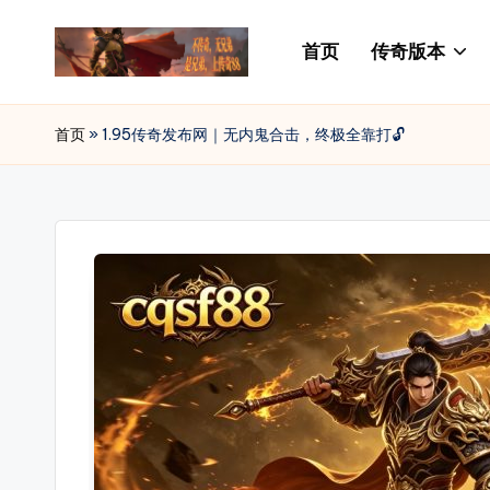
首页
传奇版本
Skip
to
传
88SF
content
提
奇
首页
»
1.95传奇发布网｜无内鬼合击，终极全靠打🔓
供
私
最
新
服
开
发
传
奇
布
私
网
服
_
发
布
传
网