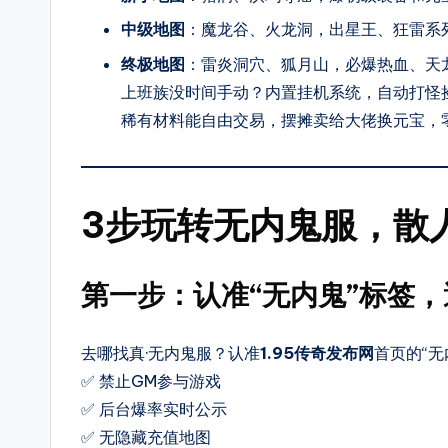
爆
中级地图
：魔龙谷、火龙洞，出星王、狂雷系
率
终极地图
：雷炎洞穴、狐月山，必爆热血、天
介
上班族没时间手动？内置挂机系统，自动打怪
绍，
稀有材料能自由交易，摆摊卖给大佬换元宝，
支
持
筛
3步玩转无内鬼服，散
选
高
爆
第一步：认准“无内鬼”标签
服、
散
去哪找真·无内鬼服？认准
1.95传奇发布网
首页的“
人
✅ 禁止GM参与游戏
好
✅ 后台爆率实时公示
混
✅ 无隐藏充值地图