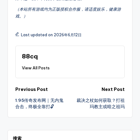
每
天
（本站所有游戏均为正版授权合作服，请适度娱乐，健康游
戏。）
定
时
更
Last updated on 2026年6月12日
新
传
奇
88cq
新
开
View All Posts
服，
是
玩
Post
Previous Post
Next Post
家
1.95传奇发布网｜无内鬼
裁决之杖如何获取？打祖
navigation
首
合击，终极全靠打🔓
玛教主或暗之祖玛
选
的
搜
服
搜索
平