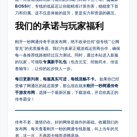
爆
BOSS
时，专线的低延迟让你能精准计算伤害，稳稳拿下首
率
刀和归属。这不仅是体验的提升，更是实力和资源的碾压。
介
我们的承诺与玩家福利
绍，
支
持
刚开一秒网通传奇手游发布网，绝不收录任何“假专线”“公网
筛
冒充”的劣质服务器。我们与多家正规游戏运营商合作，确保
选
每一条推荐线路都经过压力测试。同时，通过本站进入新服
高
的玩家，可领取
专属新手礼包
（包含元宝、经验药水、传送
爆
卷轴等），让你的起步快人一步。
服、
每日更新列表，每服真实可进，每线流畅不卡。
如果你已经
散
受够了网通区的延迟噩梦，那么现在就来
刚开一秒网通传奇
人
手游发布网
，选择一个最新区服，下载游戏，开启你真正的
好
传奇霸业！
混
服
等
传奇不老，激情仍在。好的网络是操作的基础。收藏我们的
其
发布网，每天查看刚开一秒的网通专线新服，叫上当年的兄
它，
弟，这一次，不再因卡顿而遗憾退场。