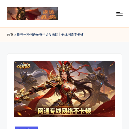
Skip
to
传
88SF
content
提
奇
首页
»
刚开一秒网通传奇手游发布网 | 专线网络不卡顿
供
私
最
新
服
开
发
传
布
奇
私
网
服
_
发
布
传
网
奇
资
讯，
sf
查
Posted