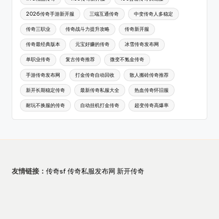
2026传奇手游新开服
三端互通传奇
中变传奇人多稳定
传奇三职业
传奇战斗力提升攻略
传奇新开服
传奇最经典版本
元宝好赚的传奇
冰雪传奇发布网
单职业传奇
复古传奇推荐
微变不氪金传奇
手游传奇发布网
打金传奇自动回收
散人搬砖传奇推荐
新开长期稳定传奇
最新传奇私服大全
热血传奇怀旧服
耐玩不换服的传奇
自动挂机打金传奇
超变传奇高爆率
友情链接：
传奇sf
传奇私服发布网
新开传奇