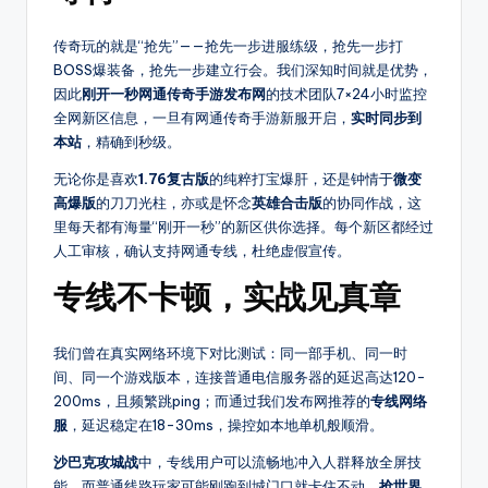
种
热
传奇玩的就是“抢先”——抢先一步进服练级，抢先一步打
门
BOSS爆装备，抢先一步建立行会。我们深知时间就是优势，
玩
因此
刚开一秒网通传奇手游发布网
的技术团队7×24小时监控
法，
全网新区信息，一旦有网通传奇手游新服开启，
实时同步到
还
本站
，精确到秒级。
提
无论你是喜欢
1.76复古版
的纯粹打宝爆肝，还是钟情于
微变
供
高爆版
的刀刀光柱，亦或是怀念
英雄合击版
的协同作战，这
传
里每天都有海量“刚开一秒”的新区供你选择。每个新区都经过
奇
人工审核，确认支持网通专线，杜绝虚假宣传。
最
新
专线不卡顿，实战见真章
开
区
我们曾在真实网络环境下对比测试：同一部手机、同一时
时
间、同一个游戏版本，连接普通电信服务器的延迟高达120-
间、
200ms，且频繁跳ping；而通过我们发布网推荐的
专线网络
版
服
，延迟稳定在18-30ms，操控如本地单机般顺滑。
本
细
沙巴克攻城战
中，专线用户可以流畅地冲入人群释放全屏技
节、
能，而普通线路玩家可能刚跑到城门口就卡住不动。
抢世界