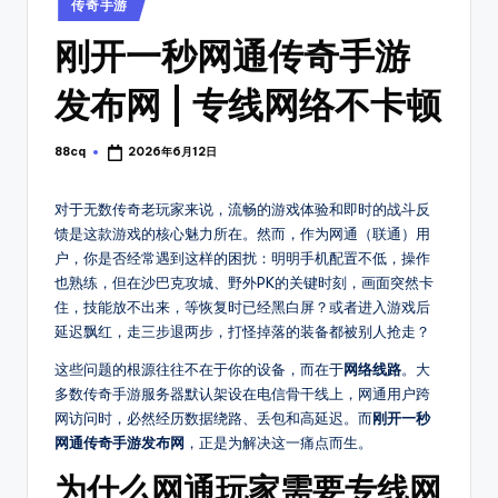
_
找
传奇手游
in
传
新
刚开一秒网通传奇手游
奇
开
私
发布网 | 专线网络不卡顿
传
服
开
奇
88cq
2026年6月12日
服
Posted
by
开
时
间
对于无数传奇老玩家来说，流畅的游戏体验和即时的战斗反
服
馈是这款游戏的核心魅力所在。然而，作为网通（联通）用
表，
表
户，你是否经常遇到这样的困扰：明明手机配置不低，操作
可
也熟练，但在沙巴克攻城、野外PK的关键时刻，画面突然卡
以
_
住，技能放不出来，等恢复时已经黑白屏？或者进入游戏后
第
搜
延迟飘红，走三步退两步，打怪掉落的装备都被别人抢走？
一
新
时
这些问题的根源往往不在于你的设备，而在于
网络线路
。大
间
多数传奇手游服务器默认架设在电信骨干线上，网通用户跨
服
体
网访问时，必然经历数据绕路、丢包和高延迟。而
刚开一秒
上
验
网通传奇手游发布网
，正是为解决这一痛点而生。
新
8
为什么网通玩家需要专线网
开