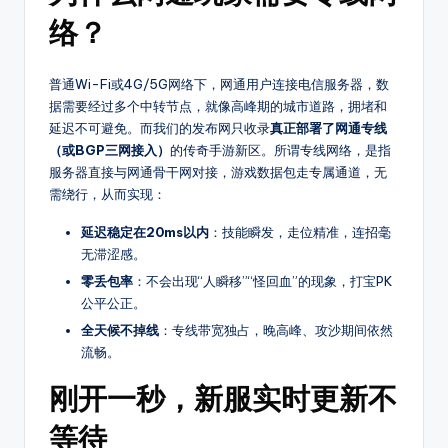
8
传
络？
奇
S
SF，
F
普通Wi-Fi或4G/5G网络下，网通用户连接电信服务器，数
包
据需要经过多个中转节点，就像高峰期的城市道路，拥堵和
括
延迟不可避免。而我们的发布网只收录
真正部署了网通专线
1.76、
（或BGP三网接入）
的传奇手游新区。所谓专线网络，是指
复
服务器直接与网通骨干网对接，游戏数据包走专属通道，无
古、
需绕行，从而实现：
热
血、
延迟稳定在20ms以内
：技能瞬发，走位精准，连招毫
变
无滞涩感。
态、
零丢包率
：不会出现“人瞬移”“怪回血”的现象，打宝PK
网
公平公正。
通、
全天候不掉线
：专线带宽独占，晚高峰、攻沙期间依然
三
流畅。
职
业
刚开一秒，新服实时更新不
等
等待
多