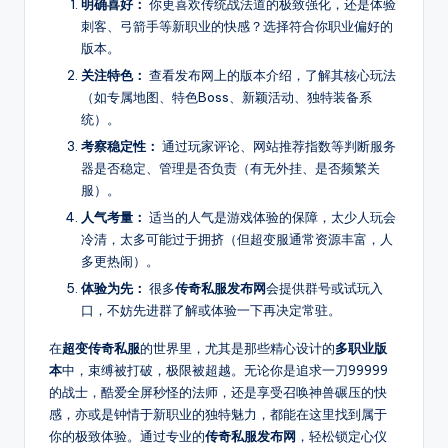
明确喜好：
你更喜欢传统战法道的极致强化，还是体验
台!
刺客、弓箭手等新职业的快感？选择符合你职业偏好的
版本。
关注特色：
查看发布网上的版本介绍，了解其核心玩法
（如专属地图、特色Boss、新颖活动、独特装备系
统）。
考察稳定性：
通过玩家评论、网站推荐指数等判断服务
器是否稳定、管理是否负责（有无外挂、是否频繁关
服）。
人气考量：
适当的人气是游戏体验的保障，太少人玩会
冷清，太多可能过于拥挤（但超变服通常资源丰富，人
多更热闹）。
体验为先：
很多
传奇私服发布网
会提供群号或试玩入
口，不妨先进群了解或体验一下再决定常驻。
在
超变传奇私服
的世界里，尤其是那些精心设计的
多职业版
本
中，束缚被打破，极限被超越。无论你是追求一刀99999
的战士，酷爱全屏秒怪的法师，还是享受召唤神兽碾压的快
感，亦或是钟情于新职业的独特魅力，都能在这里找到属于
你的极致体验。通过专业的
传奇私服发布网
，轻松锁定心仪