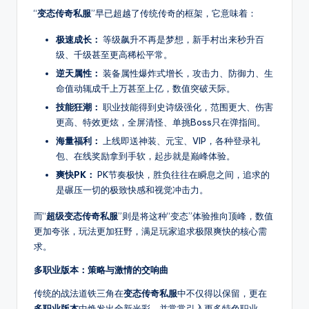
8
传
“
变态传奇私服
”早已超越了传统传奇的框架，它意味着：
奇
S
极速成长：
等级飙升不再是梦想，新手村出来秒升百
SF，
F
级、千级甚至更高稀松平常。
包
逆天属性：
装备属性爆炸式增长，攻击力、防御力、生
括
命值动辄成千上万甚至上亿，数值突破天际。
1.76、
复
技能狂潮：
职业技能得到史诗级强化，范围更大、伤害
古、
更高、特效更炫，全屏清怪、单挑Boss只在弹指间。
热
海量福利：
上线即送神装、元宝、VIP，各种登录礼
血、
包、在线奖励拿到手软，起步就是巅峰体验。
变
爽快PK：
PK节奏极快，胜负往往在瞬息之间，追求的
态、
是碾压一切的极致快感和视觉冲击力。
网
而“
超级变态传奇私服
”则是将这种“变态”体验推向顶峰，数值
通、
更加夸张，玩法更加狂野，满足玩家追求极限爽快的核心需
三
求。
职
业
多职业版本：策略与激情的交响曲
等
传统的战法道铁三角在
变态传奇私服
中不仅得以保留，更在
多
多职业版本
中焕发出全新光彩，并常常引入更多特色职业，