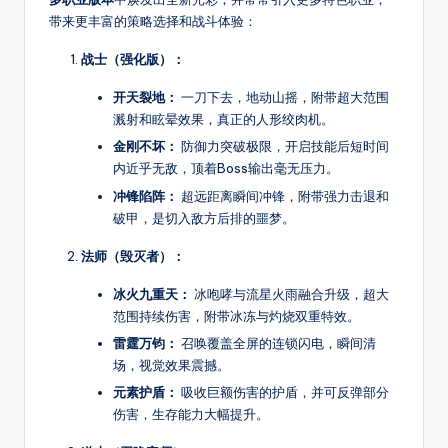
种
带来更丰富的策略选择和战斗体验：
热
门
战士（强化版）：
玩
法，
开天裂地：
一刀下去，地动山摇，附带超大范围
还
溅射和眩晕效果，真正的人形绞肉机。
提
金刚不坏：
防御力突破极限，开启技能后短时间
供
内近乎无敌，顶着Boss输出毫无压力。
传
冲锋陷阵：
超远距离瞬间冲锋，附带强力击退和
奇
破甲，是切入敌方后排的噩梦。
最
法师（毁灭者）：
新
开
冰火九重天：
冰咆哮与流星火雨融合升级，超大
区
范围持续伤害，附带冰冻与灼烧双重特效。
时
雷霆万钧：
召唤覆盖全屏的连锁闪电，瞬间清
间、
场，视觉效果震撼。
版
元素护盾：
吸收巨额伤害的护盾，并可反弹部分
本
伤害，生存能力大幅提升。
细
节、