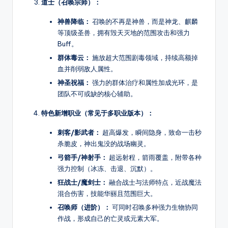
道士（召唤宗师）：
爆
率
神兽降临：
召唤的不再是神兽，而是神龙、麒麟
介
等顶级圣兽，拥有毁天灭地的范围攻击和强力
绍，
Buff。
支
群体毒云：
施放超大范围剧毒领域，持续高额掉
持
血并削弱敌人属性。
筛
神圣祝福：
强力的群体治疗和属性加成光环，是
选
团队不可或缺的核心辅助。
高
特色新增职业（常见于多职业版本）：
爆
服、
刺客/影武者：
超高爆发，瞬间隐身，致命一击秒
散
杀脆皮，神出鬼没的战场幽灵。
人
弓箭手/神射手：
超远射程，箭雨覆盖，附带各种
好
强力控制（冰冻、击退、沉默）。
混
狂战士/魔剑士：
融合战士与法师特点，近战魔法
服
混合伤害，技能华丽且范围巨大。
等
其
召唤师（进阶）：
可同时召唤多种强力生物协同
作战，形成自己的亡灵或元素大军。
它，