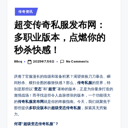
_
找
传
新
Posted
传奇资讯
奇
in
开
私
超变传奇私服发布网：
传
服
多职业版本，点燃你的
开
奇
服
开
秒杀快感！
时
间
服
表，
No Comments
88cq
2025年7月6日
Posted
表
可
by
以
_
厌倦了官服漫长的练级和装备积累？渴望体验刀刀暴击、瞬
第
间秒杀、横扫全图的极致快感？那么，
传奇私服
的世界，特
搜
一
别是那些以“
变态
”和“
超变
”著称的版本，正是为你量身打造的
新
时
激情战场！而寻找这些令人血脉偾张的版本，一个功能强大
间
的
传奇私服发布网
就是你的终极指南。今天，我们就聚焦于
服
体
那些提供
多职业版本
的
超级变态传奇私服
，探索其无穷魅
上
验
力。
新
8
何谓“超级变态传奇私服”？
开