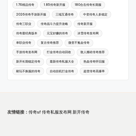
1.76精品传奇
1.85传奇新开服
180合击传奇长期服
2026传奇手游新开服
三端互通传奇
中变传奇人多稳定
传奇三职业
传奇战斗力提升攻略
传奇新开服
传奇最经典版本
元宝好赚的传奇
冰雪传奇发布网
单职业传奇
复古传奇推荐
微变不氪金传奇
手游传奇发布网
打金传奇自动回收
散人搬砖传奇推荐
新开长期稳定传奇
最新传奇私服大全
热血传奇怀旧服
耐玩不换服的传奇
自动挂机打金传奇
超变传奇高爆率
友情链接：
传奇sf
传奇私服发布网
新开传奇