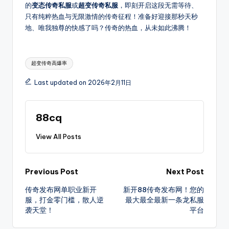
的
变态传奇私服
或
超变传奇私服
，即刻开启这段无需等待、
只有纯粹热血与无限激情的传奇征程！准备好迎接那秒天秒
地、唯我独尊的快感了吗？传奇的热血，从未如此沸腾！
Tags:
超变传奇高爆率
Last updated on 2026年2月11日
88cq
View All Posts
Post
Previous Post
Next Post
传奇发布网单职业新开
新开88传奇发布网！您的
navigation
服，打金零门槛，散人逆
最大最全最新一条龙私服
袭天堂！
平台