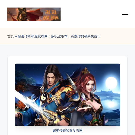
Skip
to
传
88SF
content
提
奇
首页
»
超变传奇私服发布网：多职业版本，点燃你的秒杀快感！
供
私
最
新
服
开
发
传
布
奇
私
网
服
_
发
布
传
网
奇
资
讯，
sf
查
超变传奇私服发布网