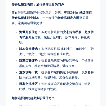
每
传奇私服发布网：通往超变世界的门户
天
定
要在茫茫私服海洋中找到稳定、好玩、更新及时的
超级变态
时
传奇私服多职业版本
，一个专业的
传奇私服发布网
至关重
更
要。这类网站通常提供：
新
海量开服信息：
实时更新最新的
变态传奇私服
、
超变传
传
奇私服
开服信息，包括开区时间、版本介绍、特色说
奇
明。
新
版本分类筛选：
方便玩家根据“多职业”、“单职业”、“轻
开
变”、“中变”、“超变”等标签精准查找。
服，
玩家口碑评价：
查看其他玩家的评论和评分，了解服务
是
器的人气、稳定性和管理情况，避坑指南。
玩
家
游戏攻略下载：
提供客户端的快速下载链接，以及各种
版本的玩法攻略、地图解析、装备合成表等。
首
选
玩家交流社区：
论坛或评论区供玩家交流心得、组队、
的
吐槽，找到志同道合的战友。
搜
如何选择你的超变多职业传奇？
服
平