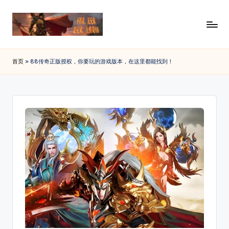
Skip
to
传
88SF
content
提
奇
首页
»
88传奇正版授权，你要玩的游戏版本，在这里都能找到！
供
私
最
新
服
开
发
传
布
奇
私
网
服
_
发
布
传
网
奇
资
讯，
sf
查