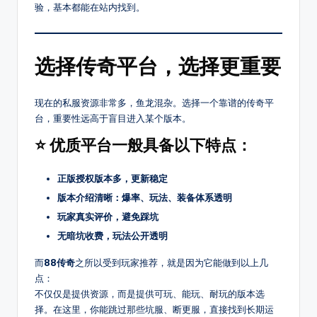
8
验，基本都能在站内找到。
传
奇
S
SF，
F
选择传奇平台，选择更重要
包
括
1.76、
现在的私服资源非常多，鱼龙混杂。选择一个靠谱的传奇平
复
台，重要性远高于盲目进入某个版本。
古、
⭐ 优质平台一般具备以下特点：
热
血、
变
正版授权版本多，更新稳定
态、
版本介绍清晰：爆率、玩法、装备体系透明
网
玩家真实评价，避免踩坑
通、
无暗坑收费，玩法公开透明
三
职
而
88传奇
之所以受到玩家推荐，就是因为它能做到以上几
业
点：
等
不仅仅是提供资源，而是提供可玩、能玩、耐玩的版本选
多
择。在这里，你能跳过那些坑服、断更服，直接找到长期运