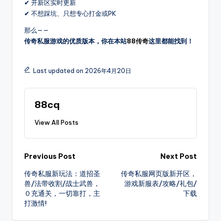
✔ 开新区实时更新
爆
✔ 不想踩坑、只想专心打金或PK
率
那么——
介
传奇私服游戏的优质版本，你在本站
88传奇
这里都能找到！
绍，
支
持
Last updated on 2026年4月20日
筛
选
高
88cq
爆
服、
View All Posts
散
人
Post
好
Previous Post
Next Post
混
传奇私服新玩法：道招圣
传奇私服网页版新开区，
navigation
服
兽/法带收割/战士武兽，
游戏新服表/攻略/礼包/
等
０充通关，一切靠打，主
下载
其
打激情!
它，