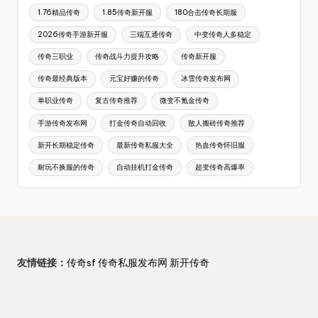
1.76精品传奇
1.85传奇新开服
180合击传奇长期服
2026传奇手游新开服
三端互通传奇
中变传奇人多稳定
传奇三职业
传奇战斗力提升攻略
传奇新开服
传奇最经典版本
元宝好赚的传奇
冰雪传奇发布网
单职业传奇
复古传奇推荐
微变不氪金传奇
手游传奇发布网
打金传奇自动回收
散人搬砖传奇推荐
新开长期稳定传奇
最新传奇私服大全
热血传奇怀旧服
耐玩不换服的传奇
自动挂机打金传奇
超变传奇高爆率
友情链接：
传奇sf
传奇私服发布网
新开传奇