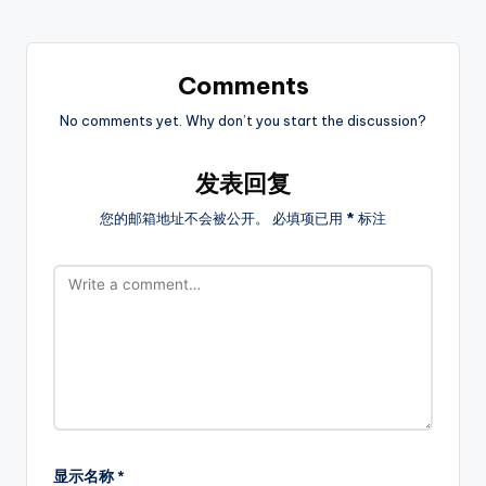
每
天
定
Comments
时
更
No comments yet. Why don’t you start the discussion?
新
传
发表回复
奇
新
您的邮箱地址不会被公开。
必填项已用
*
标注
开
服，
是
玩
家
首
选
的
搜
服
显示名称
*
平