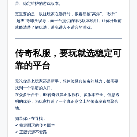
种
营、稳定维护的游戏版本。
热
更重要的是，以往玩家在选择时，很容易被“高爆”、“秒升”、
门
“超爽”等噱头误导，而平台提供的详尽版本说明，让你开服前
玩
就能清楚了解玩法，避免进入不适合的游戏。
法，
还
提
传奇私服，要玩就选稳定可
供
传
靠的平台
奇
最
新
无论你是老玩家还是新手，想体验经典传奇的魅力，都需要
开
找到一个靠谱的入口。
区
在众多平台中，88传奇以其正版授权、多版本齐全、信息透
时
明的优势，为玩家打造了一个真正意义上的传奇发布网聚合
间、
地。
版
如果你正在寻找：
本
✔ 稳定耐玩的传奇版本
细
✔ 正版资源不套路
节、