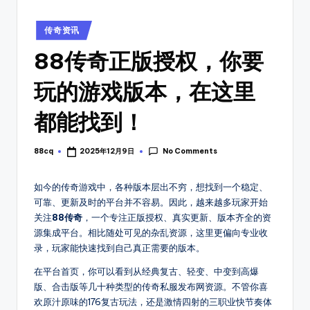
_
找
传
新
Posted
传奇资讯
奇
in
开
私
88传奇正版授权，你要
传
服
开
玩的游戏版本，在这里
奇
服
开
时
都能找到！
间
服
表，
No Comments
88cq
2025年12月9日
Posted
表
可
by
以
_
如今的传奇游戏中，各种版本层出不穷，想找到一个稳定、
第
搜
可靠、更新及时的平台并不容易。因此，越来越多玩家开始
一
关注
88传奇
，一个专注正版授权、真实更新、版本齐全的资
新
时
源集成平台。相比随处可见的杂乱资源，这里更偏向专业收
间
服
录，玩家能快速找到自己真正需要的版本。
体
上
在平台首页，你可以看到从经典复古、轻变、中变到高爆
验
版、合击版等几十种类型的传奇私服发布网资源。不管你喜
新
8
欢原汁原味的176复古玩法，还是激情四射的三职业快节奏体
开