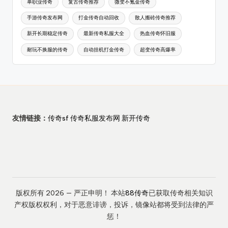
单职业传奇
复古传奇推荐
微变不氪金传奇
手游传奇发布网
打金传奇自动回收
散人搬砖传奇推荐
新开长期稳定传奇
最新传奇私服大全
热血传奇怀旧服
耐玩不换服的传奇
自动挂机打金传奇
超变传奇高爆率
友情链接：
传奇sf
传奇私服发布网
新开传奇
版权所有 2026 — 严正申明！ 本站
88传奇
已获取传奇相关知识
产权版权权利，对于恶意诽谤，投诉，镜像站都将受到法律的严
惩！