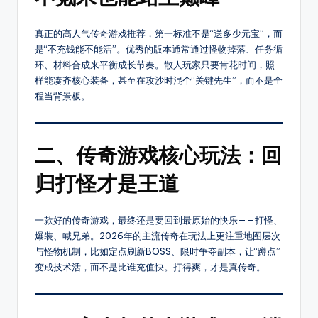
8
传
奇
S
真正的高人气传奇游戏推荐，第一标准不是“送多少元宝”，而
SF，
是“不充钱能不能活”。优秀的版本通常通过怪物掉落、任务循
F
包
环、材料合成来平衡成长节奏。散人玩家只要肯花时间，照
括
样能凑齐核心装备，甚至在攻沙时混个“关键先生”，而不是全
1.76、
程当背景板。
复
古、
热
二、传奇游戏核心玩法：回
血、
变
归打怪才是王道
态、
网
一款好的传奇游戏，最终还是要回到最原始的快乐——打怪、
通、
爆装、喊兄弟。2026年的主流传奇在玩法上更注重地图层次
三
与怪物机制，比如定点刷新BOSS、限时争夺副本，让“蹲点”
职
变成技术活，而不是比谁充值快。打得爽，才是真传奇。
业
等
多