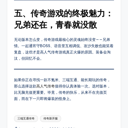
爆
五、传奇游戏的终极魅力：
率
介
兄弟还在，青春就没散
绍，
支
持
无论版本怎么变，传奇游戏最核心的灵魂始终没变——兄弟
筛
情。一起通宵守BOSS、语音里互相调侃、攻沙失败也能笑着
选
复盘，这些才是高人气传奇游戏真正火爆的原因。装备会淘
高
汰，但回忆不会。
爆
服、
散
如果你正在寻找一款不氪米、三端互通、能长期玩的传奇，
人
那么选择这款
高人气传奇
值得你认真体验一次。选对版本，
好
比无脑充值更重要。毕竟，传奇的快乐，从来不在充值页
混
面，而在下一只即将爆装的怪身上。
服
等
Tags:
其
三端互通传奇
传奇新开服
它，