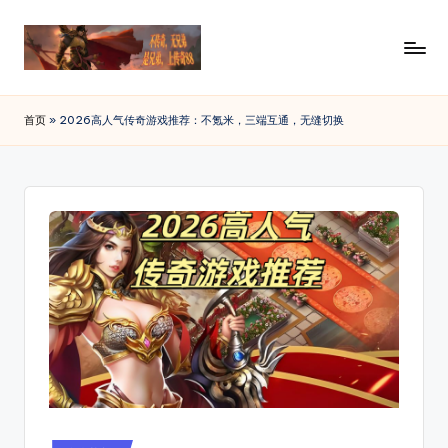
Skip
to
传
88SF
content
提
奇
首页
»
2026高人气传奇游戏推荐：不氪米，三端互通，无缝切换
供
私
最
新
服
开
发
传
布
奇
私
网
服
_
发
布
传
网
奇
资
讯，
sf
查