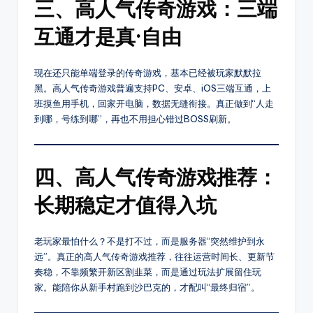
三、高人气传奇游戏：三端
种
热
互通才是真·自由
门
玩
法，
现在还只能单端登录的传奇游戏，基本已经被玩家默默拉
还
黑。高人气传奇游戏普遍支持PC、安卓、iOS三端互通，上
提
班摸鱼用手机，回家开电脑，数据无缝衔接。真正做到“人走
供
到哪，号练到哪”，再也不用担心错过BOSS刷新。
传
奇
最
四、高人气传奇游戏推荐：
新
开
长期稳定才值得入坑
区
时
老玩家最怕什么？不是打不过，而是服务器“突然维护到永
间、
远”。真正的高人气传奇游戏推荐，往往运营时间长、更新节
版
奏稳，不靠频繁开新区割韭菜，而是通过玩法扩展留住玩
本
家。能陪你从新手村跑到沙巴克的，才配叫“最终归宿”。
细
节、