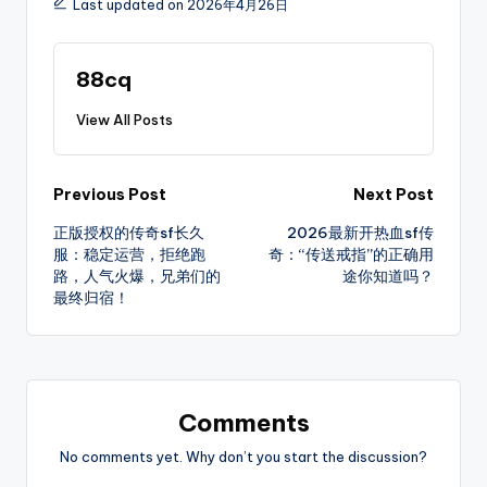
Last updated on 2026年4月26日
每
天
定
88cq
时
更
View All Posts
新
传
奇
Post
Previous Post
Next Post
新
开
正版授权的传奇sf长久
2026最新开热血sf传
navigation
服：稳定运营，拒绝跑
奇：“传送戒指”的正确用
服，
路，人气火爆，兄弟们的
途你知道吗？
是
最终归宿！
玩
家
首
选
的
Comments
搜
服
No comments yet. Why don’t you start the discussion?
平