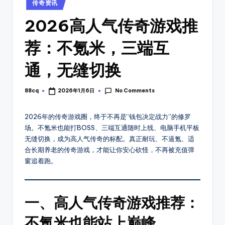
_
Posted
找
传奇资讯
in
传
新
2026高人气传奇游戏推
奇
开
私
荐：不氪米，三端互
传
服
开
奇
通，无缝切换
服
开
时
No Comments
88cq
2026年1月6日
Posted
间
服
by
表，
表
2026年的传奇游戏圈，终于不再是“钱包决定战力”的修罗
可
场。不氪米也能打BOSS、三端互通随时上线、电脑手机平板
以
_
无缝切换，成为高人气传奇的标配。真正耐玩、不逼氪、适
第
搜
合长期养老的传奇游戏，才能让你安心砍怪，不再被充值弹
一
窗追着跑。
新
时
间
服
体
上
一、高人气传奇游戏推荐：
验
新
8
不氪米也能站上巅峰
开