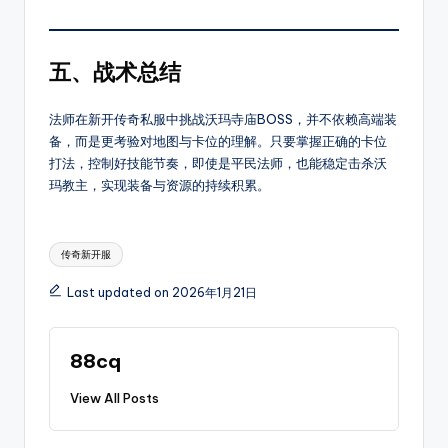
爆
率
介
五、战术总结
绍，
支
法师在新开传奇私服中挑战沃玛寺庙BOSS，并不依赖高端装
持
备，而是更考验对地图与卡位的理解。只要掌握正确的卡位
筛
打法，控制好技能节奏，即使是平民法师，也能稳定击杀沃
选
玛教主，实现装备与资源的持续积累。
高
爆
Tags:
服、
传奇新开服
散
人
Last updated on 2026年1月21日
好
混
88cq
服
等
View All Posts
其
它，