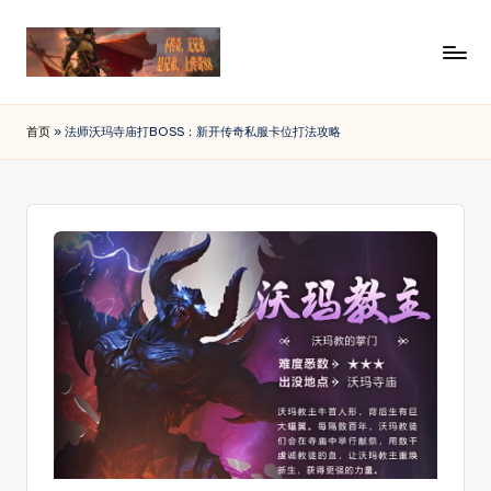
Skip
to
传
88SF
content
提
奇
首页
»
法师沃玛寺庙打BOSS：新开传奇私服卡位打法攻略
供
私
最
新
服
开
发
传
布
奇
私
网
服
_
发
布
传
网
奇
资
讯，
sf
查