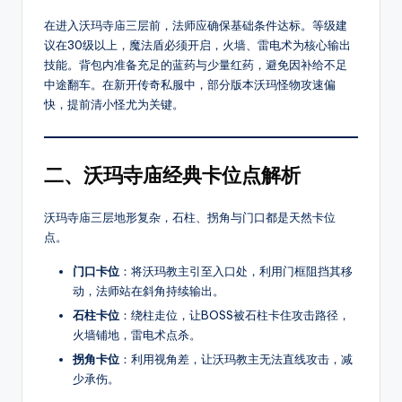
8
传
在进入沃玛寺庙三层前，法师应确保基础条件达标。等级建
奇
S
议在30级以上，魔法盾必须开启，火墙、雷电术为核心输出
SF，
技能。背包内准备充足的蓝药与少量红药，避免因补给不足
F
包
中途翻车。在新开传奇私服中，部分版本沃玛怪物攻速偏
括
快，提前清小怪尤为关键。
1.76、
复
古、
二、沃玛寺庙经典卡位点解析
热
血、
沃玛寺庙三层地形复杂，石柱、拐角与门口都是天然卡位
变
点。
态、
网
门口卡位
：将沃玛教主引至入口处，利用门框阻挡其移
通、
动，法师站在斜角持续输出。
三
石柱卡位
：绕柱走位，让BOSS被石柱卡住攻击路径，
职
火墙铺地，雷电术点杀。
业
拐角卡位
：利用视角差，让沃玛教主无法直线攻击，减
等
少承伤。
多