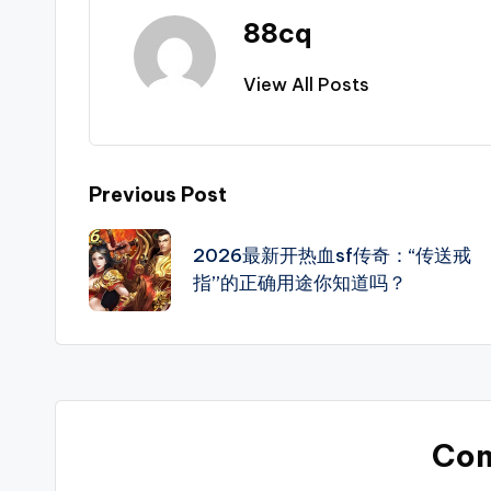
爆
88cq
率
View All Posts
介
绍，
支
持
Post
Previous Post
筛
navigation
选
2026最新开热血sf传奇：“传送戒
高
指”的正确用途你知道吗？
爆
服、
散
人
好
Co
混