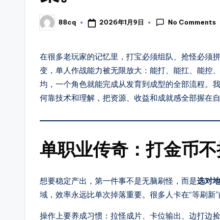
第
搜
一
No Comments
2026年1月9日
88cq
Posted
时
新
by
间
服
在很多老玩家的记忆里，打宝必须组队、抢怪必须
体
变，单人作战能力被无限放大：能打、能扛、能控
验
上
均，一个角色就能完成从发育到成型的全部流程。
新
8
何靠技术和理解，把资源、收益和成就感全部握在
开
传
8
奇
S
单职业传奇：打金币不
SF，
F
包
括
想要稳定产出，第一件事不是无脑刷怪，而是
选对
1.76、
域，效率永远比单次掉落重要。很多人卡在“等刷新
复
古、
操作上要养成习惯：拉怪成片、卡位输出、边打边