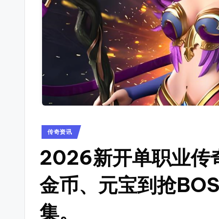
奇
资
讯，
sf
查
_
找
传
新
奇
开
私
服
传
开
奇
Posted
传奇资讯
服
in
开
时
2026新开单职业
间
服
金币、元宝到抢BO
表，
表
可
集。
以
_