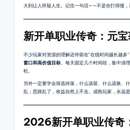
热
大到让人怀疑人生。记住一句话——不是你打得慢，
血、
变
态、
新开单职业传奇：元宝
网
通、
不少玩家对资源的理解还停留在“在线时间越长越多
三
窗口和高价值目标
。每天固定几个时间段，集中清
职
松。
业
等
另外一定要学会筛选掉落，什么该留、什么该换、
多
乱；思路乱了，收益自然上不去。成熟玩家，永远
种
热
门
2026新开单职业传奇
玩