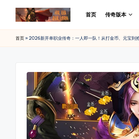
首页
传奇版本
Skip
to
传
88SF
content
提
奇
首页
»
2026新开单职业传奇：一人即一队！从打金币、元宝到抢
供
私
最
新
服
开
发
传
奇
布
私
网
服
_
发
布
传
网