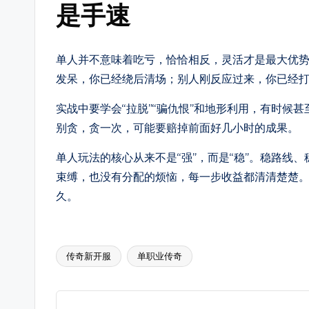
法，
是手速
还
提
单人并不意味着吃亏，恰恰相反，灵活才是最大优
供
发呆，你已经绕后清场；别人刚反应过来，你已经
传
奇
实战中要学会“拉脱”“骗仇恨”和地形利用，有时候
最
别贪，贪一次，可能要赔掉前面好几小时的成果。
新
单人玩法的核心从来不是“强”，而是“稳”。稳路线
开
束缚，也没有分配的烦恼，每一步收益都清清楚楚
区
久。
时
间、
版
传奇新开服
单职业传奇
Tags:
本
细
节、