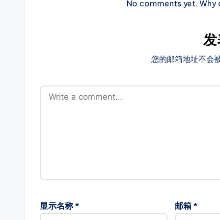
No comments yet. Why do
服
等
其
发
它，
您的邮箱地址不会
每
天
定
时
更
新
传
奇
新
开
服，
显示名称
*
邮箱
*
是