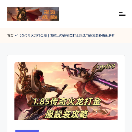
Skip
to
传
88SF
content
提
奇
首页
»
1.85传奇火龙打金服｜毒蛇山谷高收益打金路线与高攻装备搭配解析
供
私
最
新
服
开
发
传
布
奇
私
网
服
_
发
布
传
网
奇
资
讯，
sf
查