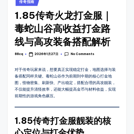
_
Posted
找
传奇指南
in
传
新
1.85传奇火龙打金服｜
奇
开
私
毒蛇山谷高收益打金路
传
服
开
奇
线与高攻装备搭配解析
服
开
时
No Comments
88cq
2026年1月27日
Posted
间
服
by
表，
表
对于传奇玩家来说，想要真正实现稳定打金，地图选择与装
可
备搭配同样关键。毒蛇山谷作为前期到中期的核心打金地
以
_
图，怪物密集、刷新快、产出稳定，搭配合理的高攻靓装，
第
搜
不仅能提升清怪效率，还能大幅提高金币与材料收益，实现
一
前期性的游戏角色碾压。
新
时
间
服
体
上
1.85传奇打金服靓装的核
验
新
8
心定位与打金优势
开