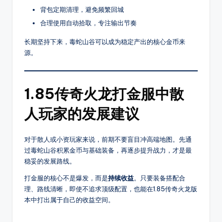
每
背包定期清理，避免频繁回城
天
合理使用自动拾取，专注输出节奏
定
时
长期坚持下来，毒蛇山谷可以成为稳定产出的核心金币来
更
源。
新
传
奇
1.85传奇火龙打金服中散
新
开
人玩家的发展建议
服，
是
对于散人或小资玩家来说，前期不要盲目冲高端地图。先通
玩
过毒蛇山谷积累金币与基础装备，再逐步提升战力，才是最
家
稳妥的发展路线。
首
选
打金服的核心不是爆发，而是
持续收益
。只要装备搭配合
的
理、路线清晰，即使不追求顶级配置，也能在1.85传奇火龙版
搜
本中打出属于自己的收益空间。
服
平