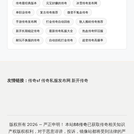
传奇最经典版本
元宝好赚的传奇
冰雪传奇发布网
单职业传奇
复古传奇推荐
微变不氪金传奇
手游传奇发布网
打金传奇自动回收
散人搬砖传奇推荐
新开长期稳定传奇
最新传奇私服大全
热血传奇怀旧服
耐玩不换服的传奇
自动挂机打金传奇
超变传奇高爆率
友情链接：
传奇sf
传奇私服发布网
新开传奇
版权所有 2026 — 严正申明！ 本站
88传奇
已获取传奇相关知识
产权版权权利，对于恶意诽谤，投诉，镜像站都将受到法律的严