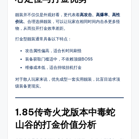
8
传
奇
S
靓装并不仅仅是外观好看，更代表着
高攻击、高爆率、高性
SF，
价比
。合理选择靓装，可以让玩家在相同时间内击杀更多怪
F
包
物，从而拉开打金效率差距。
括
打金型靓装通常具备以下特点：
1.76、
复
攻击属性偏高，适合长时间刷怪
古、
装备获取门槛适中，不依赖顶级BOSS
热
维修成本低，适合持续挂机打金
血、
变
对于散人玩家来说，优先成型一套实用靓装，比盲目追求顶
态、
级装备更现实。
网
通、
三
1.85传奇火龙版本中毒蛇
职
业
山谷的打金价值分析
等
多