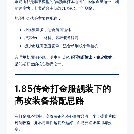
种
毒蛇山谷是非常典型的“高频率打金地图”。怪物血量适中、刷
新速度快，非常适合中低战力玩家长时间刷金。
热
门
地图打金优势主要体现在：
玩
法，
小怪数量多，适合清图循环
还
掉落金币、材料、基础装备稳定
提
极少出现高强度竞争，适合单刷或小号挂机
供
传
合理规划刷怪路线，基本可以实现
不间断输出 + 稳定收益
，
奇
是前期打金的核心选择之一。
最
新
开
1.85传奇打金服靓装下的
区
高攻装备搭配思路
时
间、
版
在打金服环境中，高攻装备的核心目标只有一个：
提升单位
本
时间收益
。并不是属性越复杂越好，而是要追求实用与效
细
率。
节、