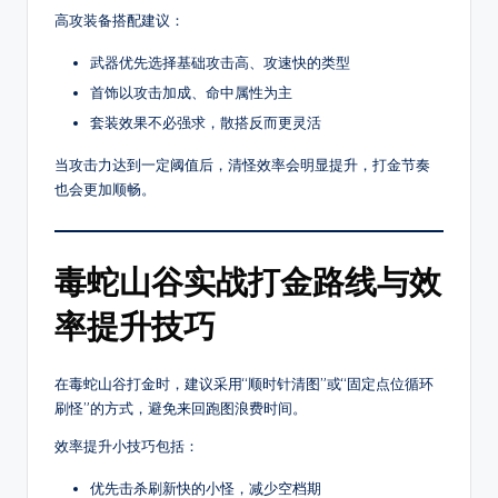
爆
高攻装备搭配建议：
率
武器优先选择基础攻击高、攻速快的类型
介
首饰以攻击加成、命中属性为主
绍，
支
套装效果不必强求，散搭反而更灵活
持
当攻击力达到一定阈值后，清怪效率会明显提升，打金节奏
筛
也会更加顺畅。
选
高
爆
毒蛇山谷实战打金路线与效
服、
散
率提升技巧
人
好
混
在毒蛇山谷打金时，建议采用“顺时针清图”或“固定点位循环
服
刷怪”的方式，避免来回跑图浪费时间。
等
效率提升小技巧包括：
其
它，
优先击杀刷新快的小怪，减少空档期