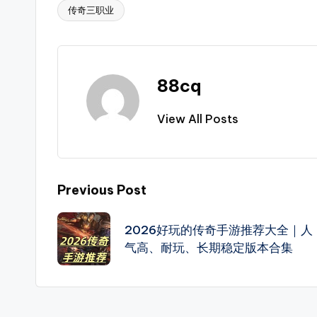
服
传奇三职业
Tags:
等
其
它，
88cq
每
天
View All Posts
定
时
更
Post
Previous Post
新
传
navigation
2026好玩的传奇手游推荐大全｜人
奇
气高、耐玩、长期稳定版本合集
新
开
服，
是