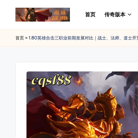
首页
传奇版本
Skip
to
传
88SF
content
提
奇
首页
»
1.80英雄合击三职业前期发展对比｜战士、法师、道士开
供
私
最
新
服
开
发
传
奇
布
私
网
服
_
发
布
传
网