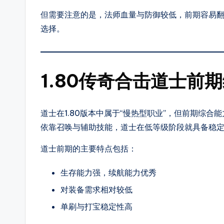
法，
但需要注意的是，法师血量与防御较低，前期容易
还
选择。
提
供
传
1.80传奇合击道士前
奇
最
新
道士在1.80版本中属于“慢热型职业”，但前期综合
开
依靠召唤与辅助技能，道士在低等级阶段就具备稳
区
时
道士前期的主要特点包括：
间、
生存能力强，续航能力优秀
版
对装备需求相对较低
本
细
单刷与打宝稳定性高
节、