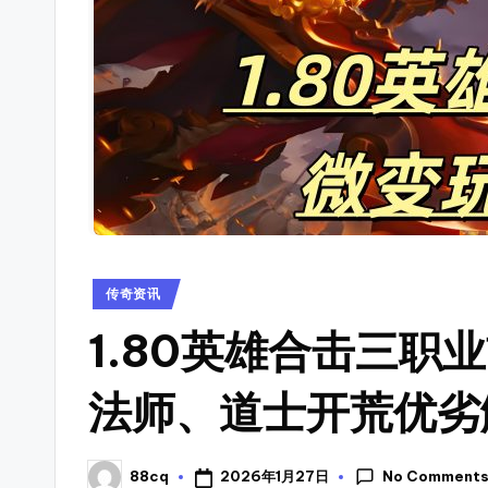
奇
资
讯，
sf
查
_
找
传
新
奇
开
私
服
传
开
奇
Posted
传奇资讯
服
in
开
时
1.80英雄合击三职
间
服
法师、道士开荒优劣
表，
表
可
以
_
No Comment
2026年1月27日
88cq
Posted