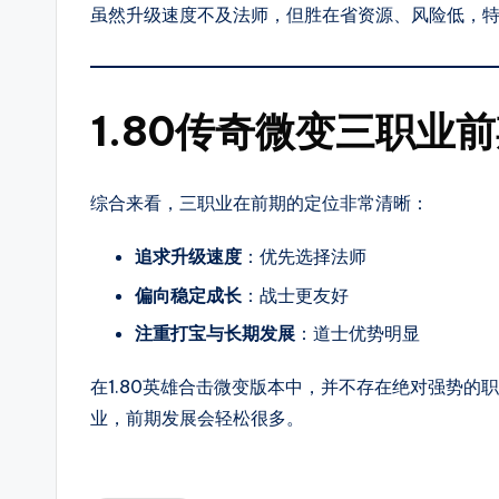
虽然升级速度不及法师，但胜在省资源、风险低，
爆
率
介
1.80传奇微变三职业
绍，
支
持
综合来看，三职业在前期的定位非常清晰：
筛
选
追求升级速度
：优先选择法师
高
偏向稳定成长
：战士更友好
爆
注重打宝与长期发展
：道士优势明显
服、
散
在1.80英雄合击微变版本中，并不存在绝对强势
人
业，前期发展会轻松很多。
好
混