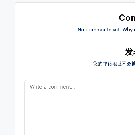
玩
Co
家
首
No comments yet. Why do
选
的
发
搜
服
您的邮箱地址不会
平
台!