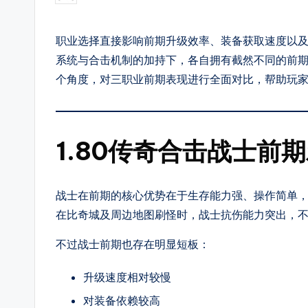
第
by
搜
一
职业选择直接影响前期升级效率、装备获取速度以
时
新
系统与合击机制的加持下，各自拥有截然不同的前
间
服
个角度，对三职业前期表现进行全面对比，帮助玩
体
验
上
新
8
开
1.80传奇合击战士前
传
8
奇
S
战士在前期的核心优势在于生存能力强、操作简单
SF，
在比奇城及周边地图刷怪时，战士抗伤能力突出，
F
包
括
不过战士前期也存在明显短板：
1.76、
升级速度相对较慢
复
对装备依赖较高
古、