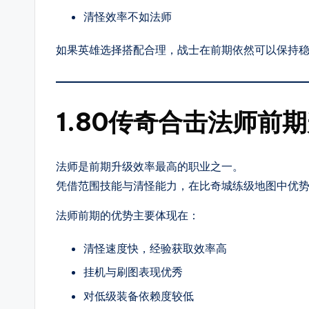
热
清怪效率不如法师
血、
如果英雄选择搭配合理，战士在前期依然可以保持
变
态、
网
1.80传奇合击法师前
通、
三
职
法师是前期升级效率最高的职业之一。
业
凭借范围技能与清怪能力，在比奇城练级地图中优
等
多
法师前期的优势主要体现在：
种
清怪速度快，经验获取效率高
热
挂机与刷图表现优秀
门
玩
对低级装备依赖度较低